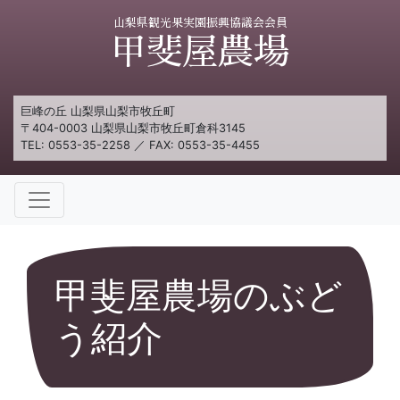
山梨県観光果実園振興協議会会員
甲斐屋農場
巨峰の丘 山梨県山梨市牧丘町
〒404-0003 山梨県山梨市牧丘町倉科3145
TEL:
0553-35-2258
／ FAX: 0553-35-4455
甲斐屋農場のぶど
う紹介