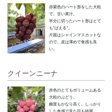
赤紫色のハート形をした大粒
で、甘い果汁。
半分に切ったハート形はとて
も"ばえる"。
片親はシャインマスカットな
ので、皮は薄めで食感も良
い。
クイーンニーナ
赤色のとてもボリュームある
大粒のぶどう。
糖度もかなり高く、しっかり
した食感で見た目も綺麗。