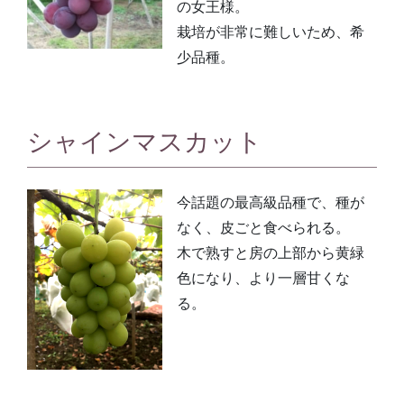
の女王様。
栽培が非常に難しいため、希
少品種。
シャインマスカット
今話題の最高級品種で、種が
なく、皮ごと食べられる。
木で熟すと房の上部から黄緑
色になり、より一層甘くな
る。